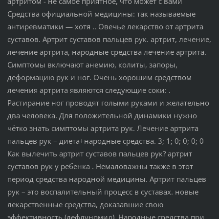
артритом - не самое приятное, что может с вами
Средства официальной медицины: так называемые
антиревматики — хотя .. Овечье лекарство от артрита
суставов. Артрит суставов пальцев рук. артрит, лечение,
лечение артрита, народные средства лечение артрита.
Симптомы включают анемию, колиты, запоры,
деформацию рук и ног. Очень хорошим средством
лечения артрита являются следующие соки: .
Растирание ног проводят голыми руками и желательно
два человека. Для положительной динамики нужно
чётко знать симптомы артрита рук. Лечение артрита
пальцев рук – диета+народные средства. 3; 1; 0; 0; 0; 0
Как вылечить артрит суставов пальцев рук? артрит
суставов рук у ребенка . Немаловажны также в этот
период средства народной медицины. Артрит пальцев
рук – это воспалительный процесс в суставах. новые
лекарственные средства, доказавшие свою
эффективность (лефлуномид). Народные средства при