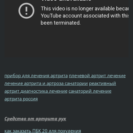
прибор для лечения артрита
плечевой артрит лечение
лечение артрита и артроза санатории
реактивный
артрит диагностика лечение
санаторий лечение
артрита россия
Средство от артрита рук
как заказать ПБК 20 для похудения