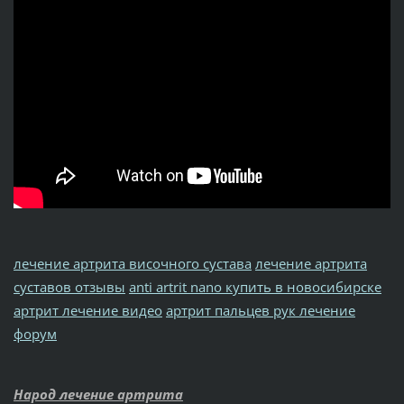
лечение артрита височного сустава
лечение артрита
суставов отзывы
anti artrit nano купить в новосибирске
артрит лечение видео
артрит пальцев рук лечение
форум
Народ лечение артрита