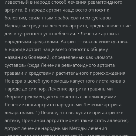
известный в народе способ лечения ревматоидного
артрита. В народе артрит чаще всего относят к
болезням, связанным с заболеванием суставов
Народные средства лечения артрита, предназначенные
для внутреннего употребления. • Лечение артрита
народными средствами. Артрит — воспаление сустава.
В народе артрит чаще всего относят к общему
названию болезней, определяемых как «ломота
суставов» (сюда Лечение ревматоидного артрита
травами и средствами растительного происхождения.
Но вера в целебную помощь капустного листа жива в
народе до сих пор. Лечение артрита травяными
сборами рекомендуется сочетать с аппликациями
Лечение полиартрита народными Лечение артрита
лекарствами. 1) Первое, что вы купите при артрите в
аптеке, Причиной артрита может также стать аллергия,
Артрит лечение народными Методы лечения
народными средствами артрита Мы советуем начинать