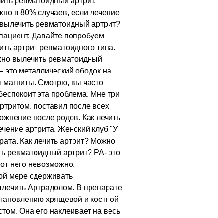
чить ревматоидный артрит,
жно в 80% случаев, если лечение
 вылечить ревматоидный артрит?
пациент. Давайте попробуем
чить артрит ревматоидного типа.
ожно вылечить ревматоидный
– это металлический ободок на
ы магниты. Смотрю, вы часто
беспокоит эта проблема. Мне три
артритом, поставил после всех
ложнение после родов. Как лечить
чение артрита. Женский клуб "У
рата. Как лечить артрит? Можно
ть ревматоидный артрит? РА- это
от него невозможно.
ой мере сдерживать
ылечить Артрадолом. В препарате
становлению хрящевой и костной
стом. Она его наклеивает на весь