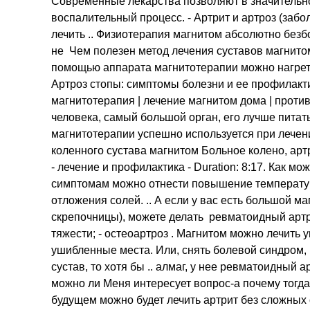
Современные лекарства позволяют в значительн
воспалительный процесс. - Артрит и артроз (забол
лечить .. Физиотерапия магнитом абсолютно безб
не Чем полезен метод лечения суставов магнитом
помощью аппарата магнитотерапии можно нагрет
Артроз стопы: симптомы болезни и ее профилакт
магнитотерапия | лечение магнитом дома | проти
человека, самый большой орган, его лучше питать
магнитотерапии успешно используется при лечен
коленного сустава магнитом Больное колено, арт
- лечение и профилактика - Duration: 8:17. Как 
симптомам можно отнести повышение температуры
отложения солей. .. А если у вас есть большой ма
скрепочницы), можете делать ревматоидный артр
тяжести; - остеоартроз . Магнитом можно лечить
ушибленные места. Или, снять болевой синдром, 
сустав, то хотя бы .. алмаг, у нее ревматоидный
можно ли Меня интересует вопрос-а почему тогд
будущем можно будет лечить артрит без сложных