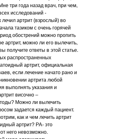
не три года назад врач, при чем,
всех исследований -
к лечил артрит (взрослый) во
ачала тазиком с очень горячей
период обострений можно пропить
ое артрит, можно ли его вылечить,
вы получите ответы в этой статье.
мых распространенных
матоидный артрит, официальная
чаев, если лечение начато рано и
зникновении артрита любой
ия выполнять указания и
артрит височно –
етоды? Можно ли вылечить
росом задается каждый пациент.
отрим, как и чем лечить артрит
идный артрит? РА- это
от него невозможно.