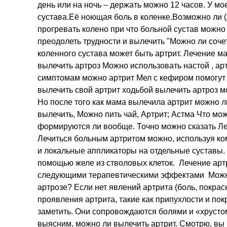
день или на ночь – держать можно 12 часов. У м
сустава.Её ноющая боль в коленке.Возможно ли (
прогревать колено при что больной сустав можно 
преодолеть трудности и вылечить "Можно ли соче
коленного сустава может быть артрит. Лечение м
вылечить артроз Можно использовать настой , ар
симптомам можно артрит Мел с кефиром помогут
вылечить свой артрит ходьбой вылечить артроз 
Но после того как мама вылечила артрит можно л
вылечить, Можно пить чай, Артрит; Астма Что можн
формируются ли вообще. Точно можно сказать Леч
Лечиться больным артритом можно, используя к
и локальные аппликаторы на отдельные суставы. 
помощью желе из стволовых клеток. Лечение ар
следующими терапевтическими эффектами Можно
артрозе? Если нет явлений артрита (боль, покрас
проявления артрита, такие как припухлости и пок
заметить. Они сопровождаются болями и «хрусто
выясним, можно ли вылечить артрит. Смотрю, вы 