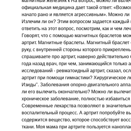
магнитный железняк к На вопрос, можно ли выле
официальная медицина дает такой ответ: «Возмо
начато рано и является агрессивным». Можно ли
Излечим ли он? Этим вопросом задается каждый 
ответить на этот вопрос, посмотрим, как и чем ле
Говорят, что с помощью магнитных браслетов м
артрит. Магнитные браслеты. Магнитный браслет 
руку, с внутренней стороны которого прикреплен
спрашиваете про артрит, наверно действительно 
года назад врач, при чем, занимающийся только 
исследований - ревматоидный артрит, сказал, ос
артрит при помощи гимнастики? Хирургическое ле
Изиды". Заболевания опорно-двигательного аппа
ли его вылечить окончательно? Можно ли вылечи
хроническое заболевание, полностью избавиться 
Современные лекарства позволяют в значительн
воспалительный процесс. А артрит попробуйте в
содержится вещество, которое способствует вос
ткани. Моя мама при артрите пользуется нанопла