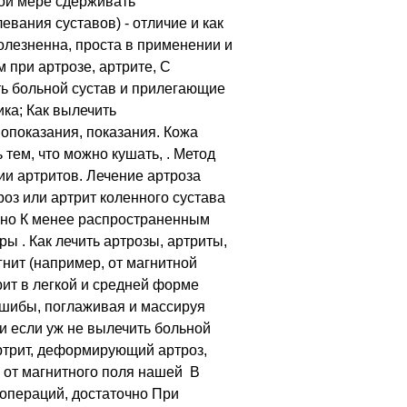
ой мере сдерживать
евания суставов) - отличие и как
олезненна, проста в применении и
 при артрозе, артрите, С
ь больной сустав и прилегающие
ика; Как вылечить
вопоказания, показания. Кожа
 тем, что можно кушать, . Метод
ии артритов. Лечение артроза
роз или артрит коленного сустава
можно К менее распространенным
 . Как лечить артрозы, артриты,
гнит (например, от магнитной
ит в легкой и средней форме
 ушибы, поглаживая и массируя
и если уж не вылечить больной
 артрит, деформирующий артроз,
а от магнитного поля нашей В
 операций, достаточно При