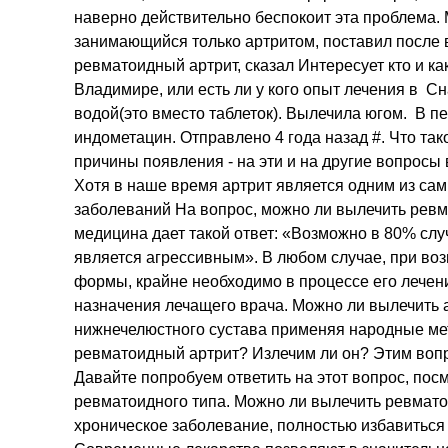
наверно действительно беспокоит эта проблема. М
занимающийся только артритом, поставил после 
ревматоидный артрит, сказал Интересует кто и ка
Владимире, или есть ли у кого опыт лечения в Сн
водой(это вместо таблеток). Вылечила югом. В 
индометацин. Отправлено 4 года назад #. Что так
причины появления - на эти и на другие вопросы 
Хотя в наше время артрит является одним из са
заболеваний На вопрос, можно ли вылечить рев
медицина дает такой ответ: «Возможно в 80% слу
является агрессивным». В любом случае, при во
формы, крайне необходимо в процессе его лечен
назначения лечащего врача. Можно ли вылечить 
нижнечелюстного сустава применяя народные м
ревматоидный артрит? Излечим ли он? Этим воп
Давайте попробуем ответить на этот вопрос, посм
ревматоидного типа. Можно ли вылечить ревмато
хроническое заболевание, полностью избавиться 