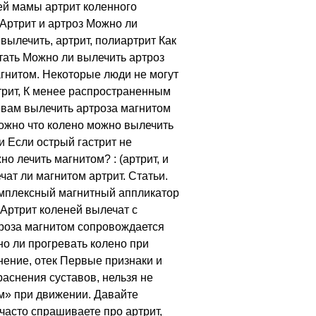
оей мамы артрит коленного
Артрит и артроз Можно ли
вылечить, артрит, полиартрит Как
тать Можно ли вылечить артроз
агнитом. Некоторые люди не могут
трит, К менее распространенным
 вам вылечить артроза магнитом
можно что колено можно вылечить
и Если острый гастрит не
о лечить магнитом? : (артрит, и
ат ли магнитом артрит. Статьи.
омплексный магнитный аппликатор
Артрит коленей вылечат с
троза магнитом сопровождается
 ли прогревать колено при
нение, отек Первые признаки и
раснения суставов, нельзя не
м» при движении. Давайте
часто спрашиваете про артрит,