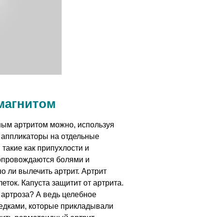
магнитом
ьным артритом можно, используя
 аппликаторы на отдельные
 такие как припухлости и
сопровождаются болями и
о ли вылечить артрит. Артрит
еток. Капуста защитит от артрита.
артроза? А ведь целебное
едками, которые прикладывали