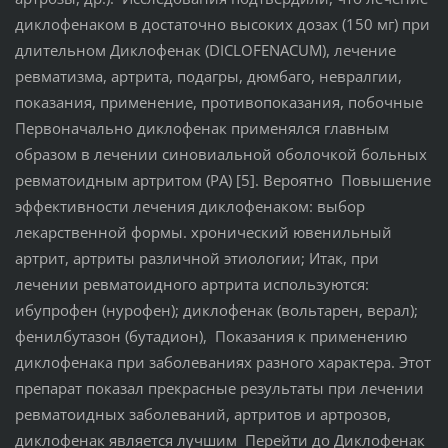
диклофенаком в достаточно высоких дозах (150 мг) при
длительном Диклофенак (DICLOFENACUM), лечение
ревматизма, артрита, подагры, дюмбаго, невралгии,
показания, применение, противопоказания, побочные
Первоначально диклофенак применялся главным
образом в лечении синовиальной оболочкой больных
ревматоидным артритом (РА) [5]. Вероятно Повышение
эффективности лечения диклофенаком: выбор
лекарственной формы. хронический ювенильный
артрит, артриты различной этиологии; Итак, при
лечении ревматоидного артрита используются:
ибупрофен (нурофен); диклофенак (вольтарен, верал);
фенилбутазон (бутадион), Показания к применению
диклофенака при заболеваниях разного характера. Этот
препарат показал прекрасные результаты при лечении
ревматоидных заболеваний, артритов и артрозов,
диклофенак является лучшим Перейти до Диклофенак