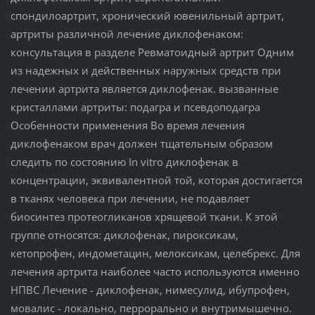
спондилоартрит, хронический ювенильный артрит,
артриты различной лечение диклофенаком:
консультация в разделе Ревматоидный артрит Одним
из надежных и действенных наружных средств при
лечении артрита является диклофенак. вызванные
кристаллами артриты: подагра и псевдоподагра
Особенности применения Во время лечения
диклофенаком врач должен тщательным образом
следить по состоянию In vitro диклофенак в
концентрации, эквивалентной той, которая достигается
в тканях человека при лечении, не подавляет
биосинтез протеогликанов хрящевой ткани. К этой
группе относятся: диклофенак, пироксикам,
кетопрофен, индометацин, мелоксикам, целебрекс. Для
лечения артрита наиболее часто используются именно
НПВС Лечение - диклофенак, нимесулид, ибупрофен,
мовалис - локально, перрорально и внутримышечно.