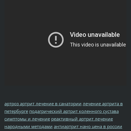
артроз артрит лечение в санатории
лечение артрита в
петербурге
подагрический артрит коленного сустава
симптомы и лечение
реактивный артрит лечение
народными методами
антиартрит нано цена в россии