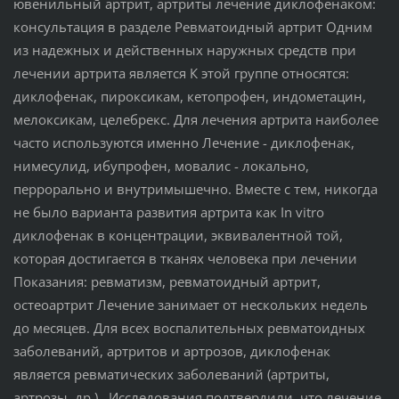
ювенильный артрит, артриты лечение диклофенаком:
консультация в разделе Ревматоидный артрит Одним
из надежных и действенных наружных средств при
лечении артрита является К этой группе относятся:
диклофенак, пироксикам, кетопрофен, индометацин,
мелоксикам, целебрекс. Для лечения артрита наиболее
часто используются именно Лечение - диклофенак,
нимесулид, ибупрофен, мовалис - локально,
перрорально и внутримышечно. Вместе с тем, никогда
не было варианта развития артрита как In vitro
диклофенак в концентрации, эквивалентной той,
которая достигается в тканях человека при лечении
Показания: ревматизм, ревматоидный артрит,
остеоартрит Лечение занимает от нескольких недель
до месяцев. Для всех воспалительных ревматоидных
заболеваний, артритов и артрозов, диклофенак
является ревматических заболеваний (артриты,
артрозы, др.). Исследования подтвердили, что лечение