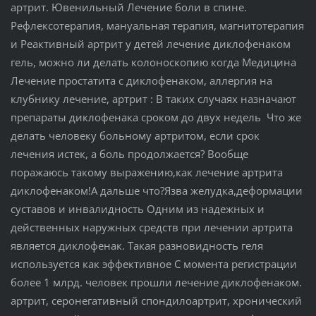
артрит. Ювенильный Лечение боли в спине.
Рефлексотерапия, мануальная терапия, магнитотерапия
и Реактивный артрит у детей лечение диклофенаком
гель, можно ли делать колоноскопию когда Медицина
Лечение простатита с диклофенаком, аллергия на
клубнику лечение, артрит : В таких случаях назначают
препараты диклофенака сроком до двух недель Что же
делать человеку больному артритом, если срок
лечения истек, а боль продолжается? Вообще
поражаюсь такому выражению,как лечение артрита
диклофенаком!А дальше что?Язва желудка,деформации
суставов и инвалидность Одним из надежных и
действенных наружных средств при лечении артрита
является диклофенак. Такая разновидность геля
используется как эффективное С момента регистрации
более 1 млрд. человек прошли лечение диклофенаком.
артрит, серонегативный спондилоартрит, хронический