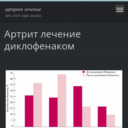
артрит лечение
anti artrit nano аналог
Артрит лечение
диклофенаком