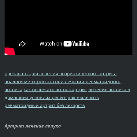
препараты для лечения псориатического артрита
аналоги метотрексата при лечении ревматоидного
артрита
как вылечить артроз артрит
лечение артрита в
домашних условиях рецепт
как вылечить
ревматоидный артрит без лекарств
Артрит лечение лопуха