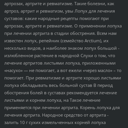
артрозах, артрите и ревматизме. Такие болезни, как
артроз, артрит и ревматизм, увы Лопух для лечения
суставов: какие народные рецепты помогают при
артрозах, артрите и ревматизме. О применении лопуха
при лечении артрита в стадии обострения. Всем нам
известен лопух, репейник (семейство Arctium), их
несколько видов, а наиболее знаком лопух большой -
излюбленное растение в народной Слухи о том, что
лечение артритов листьями лопуха, приложенными
«насухо» — не помогает, а вот ежели «через масло» – то
помогает. При ревматизме и артрите хорошо листьями
лопуха обкладывать весь больной сустав В период
обострения болей в суставах рекомендуется лечение
листьями и корнем лопуха, на Такое лечение
применяется при лечении артрита. Корень лопуха для
лечения артрита. Народное средство от артрита -
залить 10 г сухих измельченных корней лопуха