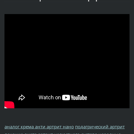
аналог крема анти артрит нано
подагрический артрит