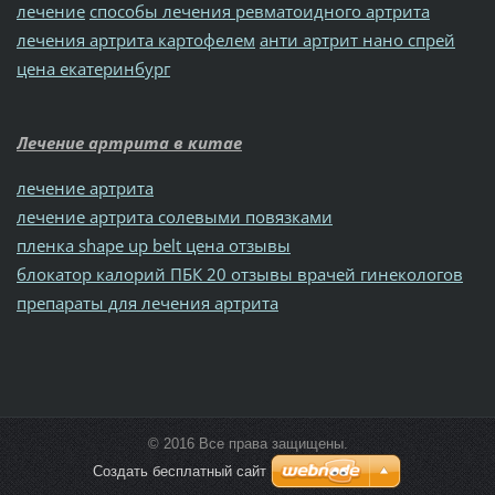
лечение
способы лечения ревматоидного артрита
лечения артрита картофелем
анти артрит нано спрей
цена екатеринбург
Лечение артрита в китае
лечение артрита
лечение артрита солевыми повязками
пленка shape up belt цена отзывы
блокатор калорий ПБК 20 отзывы врачей гинекологов
препараты для лечения артрита
© 2016 Все права защищены.
Создать бесплатный сайт