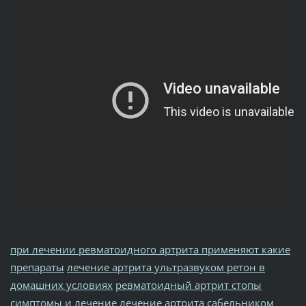
при лечении ревматоидного артрита применяют какие
препараты
лечение артрита ультразвуком ретон в
домашних условиях
ревматоидный артрит стопы
симптомы и лечение
лечение артрита сабельником