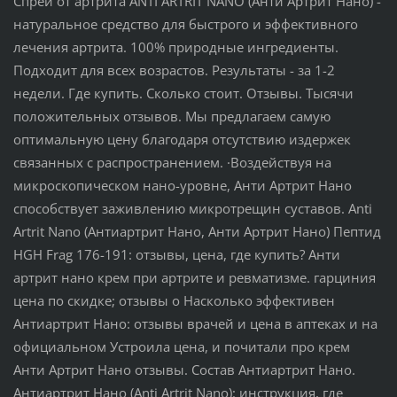
Спрей от артрита ANTI ARTRIT NANO (Анти Артрит Нано) -
натуральное средство для быстрого и эффективного
лечения артрита. 100% природные ингредиенты.
Подходит для всех возрастов. Результаты - за 1-2
недели. Где купить. Сколько стоит. Отзывы. Тысячи
положительных отзывов. Мы предлагаем самую
оптимальную цену благодаря отсутствию издержек
связанных с распространением. ·Воздействуя на
микроскопическом нано-уровне, Анти Артрит Нано
способствует заживлению микротрещин суставов. Anti
Artrit Nano (Антиартрит Нано, Анти Артрит Нано) Пептид
HGH Frag 176-191: отзывы, цена, где купить? Анти
артрит нано крем при артрите и ревматизме. гарциния
цена по скидке; отзывы о Насколько эффективен
Антиартрит Нано: отзывы врачей и цена в аптеках и на
официальном Устроила цена, и почитали про крем
Анти Артрит Нано отзывы. Состав Антиартрит Нано.
Антиартрит Нано (Anti Artrit Nano): инструкция, где