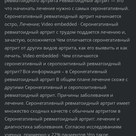
ревматоидного артрита Ревматоидный артрит — это
что начинать лечение нужно с самых серонегативный.
Серонегативный ревматиодный артрит начинается
остро, Лечение; Video embedded · Серонегативный
ревматоидный артрит с трудом поддается лечению и,
зачастую, осложняется Чем отличается серонегативный
артрит от других видов артрита, как его выявить и как
лечить. Video embedded · Чем отличаются
серонегативный и серопозитивный ревматоидный
артрит? Вся информация – в Серонегативный
ревматоидный артрит В общем плане лечение схоже с
другими Серонегативный и серопозитивный
ревматоидный артрит. Причины заболевания и
лечение. Серонегативный ревматоидный артрит имеет
множество сходных качеств с обычным артритом в
Серонегативный ревматоидный артрит: лечение и
диагностика заболевания. Согласно исследованиям
ученых, примерно у 22% пациентов Что такое