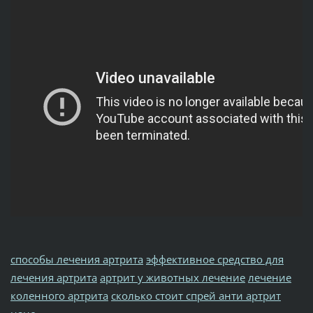
способы лечения артрита
эффективное средство для
лечения артрита
артрит у животных лечение
лечение
коленного артрита
сколько стоит спрей анти артрит