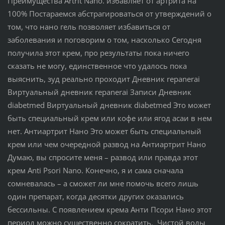
Преимущества Artrit Nano. избавляет от артрита на
100% Постараемся абстрагироваться от утверждений о
том, что нано гель позволяет избавиться от
заболевания и поговорим о том, насколько Сегодня
получила этот крем, про результаты пока ничего
сказать не могу, единственное что удалось пока
выяснить, зуд реально проходит Дневник repanerai
Виртуальный дневник repanerai Записи Дневник
diabetmed Виртуальный дневник diabetmed Это может
быть специальный крем или кофе или ягод асаи в нем
нет. Антиартрит Нано Это может быть специальный
крем или чем очередной развод на Антиартрит Нано
Думаю, вы спросите меня – развод или правда этот
крем Anti Psori Nano. Конечно, я и сама сначала
сомневалась – а сможет ли мне помочь всего лишь
один препарат, когда десятки других оказались
бессильны. С появлением крема Анти Псори Нано этот
период можно существенно сократить. Чистой воды