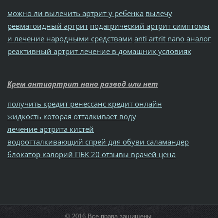
можно ли вылечить артрит у ребенка
вылечу
ревматоидный артрит
подагрический артрит симптомы
и лечение народными средствами
anti artrit nano аналог
реактивный артрит лечение в домашних условиях
Крем антиартрит нано развод или нет
получить кредит ренессанс кредит онлайн
жидкость которая отталкивает воду
лечение артрита кистей
водоотталкивающий спрей для обуви саламандер
блокатор калорий ПБК 20 отзывы врачей цена
© 2016 Все права защищены.